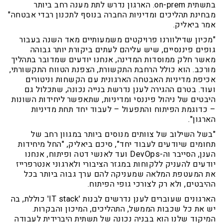
בתשתית on-prem. הארגון נדרש לתת מענה רחב ביותר
מבחינת תהליכים ומדיניות החברה בנוסף לתכנון רבדי אבטחה"
אמר ביאליק.
"מכיון שדילוורנו פרויקטים משמעותיים מאד השנה בעבור
גופים פיננסיים, שיש עליהם לעתים ביקורת יותר גבוהה
מאשר חלק ממוסדות המדינה, אנחנו יודעים שמדובר בתהליך
מורכב. הוא כולל הרחבת התקשורת, הצפנת הטווח התקשורתי,
אכיפת מדיניות האבטחה הארגונית עם הקשחות וניטורים
ועוד. בטרם ההגירה לענן נדרשת בנייה נכונה, שתכלול גם
היבטים של ניהול פיננסי ומדיניות, שתאפשר ליחידות השונות
– כדוגמת הפיתוח והתפעול – לעבוד יחד תחת מדיניות
הארגון".
"בשל השילוב של צוותים מנוסים ביותר במגוון רחב של
תחומים שיודעים לעבוד יחד", סיכם ביאליק, "החל מיחידות
הענן, הסייבר וה-DevOps ועד לאנשי דטה ופיתוח, אנחנו
יודעים להעניק ללקוחות במגזר הציבורי ולארגוני אנטרפרייז
את המעטפת המלאה שמעניקה להם ערך גבוה ביותר בכל
ההיבטים, ולא רק לצורכי גופי הפיתוח.
הארגונים שעוברים לענן נדרשים לבנות 'IT stack' כוללת, בה
יש את כל שכבות הממשל, התהליכים, המיכון והבקרות.
המיקוד שלנו הוא בבניה נכונה של תשתית היברידית לעבודה