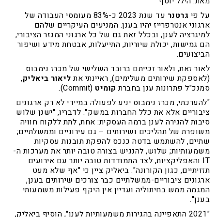
מאת: הילל יוסף
על פי
גרטנר
עד שנת 2023 כ-83% מעומסי העבודה של
ארגוני אנטרפרייז יהיו בענן. המניעים העיקריים שלהם
למיגרציה לענן, ובכלל זאת גם של כל ארגוני המגזר הציבורי,
הם גמישות, יכולת שיוריות, התייעלות, אבטחת מידע ושיפור
הביצועים.
לאור זאת, ולאור זכייתם ברובד השלישי של מכרז נימבוס
(לאספקת שירותים משלימים), ראיינתי את
ליאור ביאליק
,
סמנכ"ל פתרונות ענן בחברת
קומיט
(Commit).
"להערכתי, מכרז נימבוס יניע לפעולה במיידי לא רק ארגונים
ציבוריים אלא את כלל החברות במשק". לדבריו, "ישנן שלוש
סיבות להגירה לענן ברמה העסקית: אחת, לתת ללקוח חוויה
משופרת של תהליכים ושירותים – גם עירוניים וממשלתיים;
שתיים, להשתמש בדטה כנכס להפקת תובנות עסקיות
משמעותיות; שלוש, להנגיש בצורה טובה יותר את מערכות ה-
IT והאפליקציות, לצד התמודדות טובה יותר עם אירועים
תזזיתיים, כגון הקורונה". ביאליק ציין כי "אף שלא מעט
ארגונים ציבוריים-ממשלתיים כבר צורכים שירותים בענן,
המגמה ממש בחיתוליה ועדיין אין היקף פעילות משמעותי
בענן".
"2021 התאפיינה בהגירות משמעותיות לענן", הוסיף ביאליק,