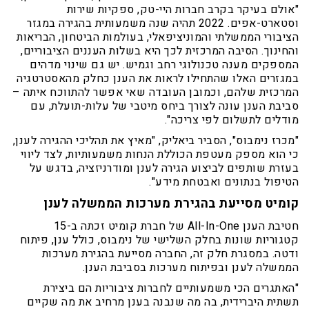
"אולם בעיקר בקרב חברות היי-טק, ספקיות שירות
וסטארט-אפים. 2022 תהיה שנה משמעותית בהגירה במגזר
הציבורי הממשלתי והמוניציפאלי, בעולמות הביטחון, הבריאות
והחינוך. הסיבה המרכזית לכך היא בשלות העננים הציבוריים,
המספקים מענה טכנולוגי רחב וגמיש. יש גם שינוי מדהים
במגזרים האלו שהתחילו לראות את הענן כחלק מהאסטרטגיה
המרכזית שלהם, וכמובן העובדה שאי אפשר להתווכח איתה –
סביבת הענן עונה לצורך ביחס מיטבי של עלות-תועלת, עם
מודלים לתשלום לפי צריכה".
"מכרז נימבוס", הסביר ביאליק, "מאיץ את תהליכי ההגירה לענן,
כי הוא מספק מעטפת הכוללת הנחות משמעותיות, לצד ליווי
בעזרת שותפים לביצוע הגירה לענן ומודרניזציה, בדגש על
הטיפול בנתונים ואבטחת מידע".
קומיט מסייעת בהגירת מערכות הממשלה לענן
חטיבת הענן All-In-One של חברת קומיט זכתה ב-15
קטגוריות שונות בחלק השלישי של נימבוס, כולל ענן, פיתוח
ודטה. במסגרת חלק זה, החברה מסייעת בהגירת מערכות
הממשלה לענן ובפיתוח מערכות בסביבת הענן.
"האתגרים הכי משמעותיים לחברות ציבוריות הם ביצירת
תשתית היברידית, בה מה שנבנה בענן מרחיב את מה שקיים